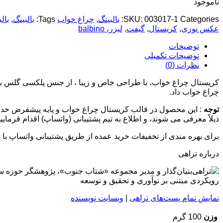
ناموجود
Categories:
003017-1
SKU:
بالبینگ
,
چراغ خواب
Tags:
بالبینگ
,
بالب
عکس نوری
,
کریستال
,
گیفت
,
لیزر، balbino
توضیحات
توضیحات تکمیلی
نظرات (0)
کریستال چراغ خواب، با طراحی خاص و زیبا ، از جنس پلکسی گلس 
چراغ خواب داد.
توجه
: این محصول در قالب کریستال چراغ خواب و پایه پیشفرض خدمتتا
ذیلاً معرفی می شوند، و اطلاع به تیم پشتیبانی (واتساپ) اقدام فرمایید
برای بهره مندی از تخفیفات خرید عمده از طریق پشتیبانی واتساپ با ما
درباره تراهی
بنیان‌گذار و مدیر مجموعه «شتاب جنوب»، پژوهشگر حوزه ساما
رویکردی مبتنی بر نوآوری و تحقیق و توسعه
نمایش تمام پست‌های تراهی
|
وبسایت نویسنده
وزن
100 گرم