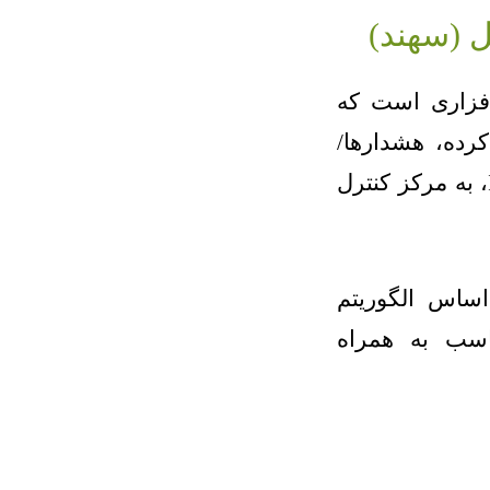
 (سهند)
فزاری است که
رده، هشدارها/
عکسها/اطلاعات سرقت را، در بستر IoT، به مرکز کنترل
ساس الگوریتم
سب به همراه