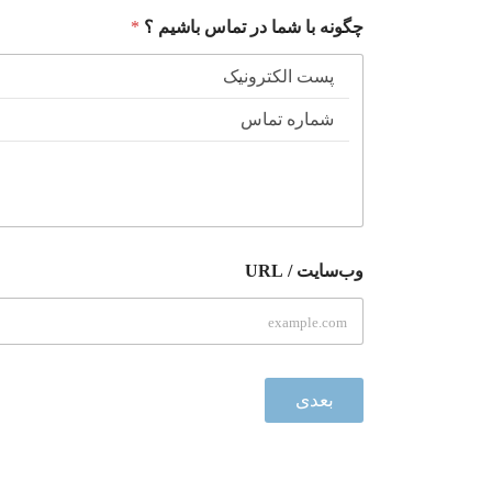
چگونه با شما در تماس باشیم ؟
*
ا
وب‌سایت / URL
ل
ک
ت
ر
و
ن
بعدی
ی
ک
؟
ت
م