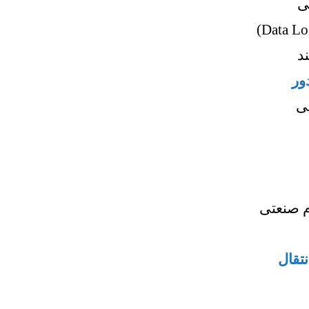
ی
د
ور
ی
 صنعتی
تقال