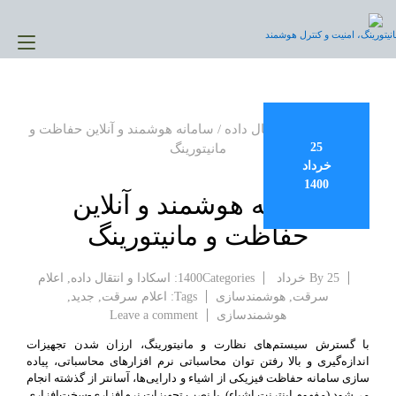
Ski
t
نیتورینگ، امنیت و کنترل هوشمند
gle
conten
ion
خانه
/
اسکادا و انتقال داده
/ سامانه هوشمند و آنلاین حفاظت و
25
مانیتورینگ
خرداد
1400
سامانه هوشمند و آنلاین
حفاظت و مانیتورینگ
25 خرداد 1400
By
Categories:
اسکادا و انتقال داده
,
اعلام
سرقت
,
هوشمندسازی
Tags:
اعلام سرقت
,
جدید
,
on
هوشمندسازی
Leave a comment
سامانه
با گسترش سیستم‌های نظارت و مانیتورینگ، ارزان شدن تجهیزات
هوشمند
اندازه‌گیری و بالا رفتن توان محاسباتی نرم افزارهای محاسباتی، پیاده
و
سازی سامانه حفاظت فیزیکی از اشیاء و دارایی‌ها، آسانتر از گذشته انجام
آنلاین
می‌شود (مفهوم اینترنت اشیاء). با نصب تجهیزات نرم‌افزاری-سخت‌افزاری