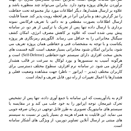
برآوردن نیازهای پروژه وجود دارد. بنابراین می‌تواند چند منظوره باشد و
علاوه بر ارسال هشدارها، دیگر اطلاعات مورد نیاز مجموعه تحت حفاظت
را نیز گزارش دهد و بنابراین آنرا در هر لحظه رویت پذیر کند. ضمناً قابلیت
ارسال اطلاعات بصورت مقطعی و نه دائم، با تعریف فرکانس نمونه
برداری یا ارسال داده تنها پس از تحریک یا ترکیبی از هر دو، در سامانه
پیش بینی شده است که علاوه بر کاهش مصرف انرژی، امکان کشف
سیگنال مخابراتی را به حداقل می رساند. الگوریتم رمزنگاری هر پروژه
یکتاست و با توجه به مشخصات فنی و حفاظتی همان پروژه تعریف می
شود، بنابراین امکان شنود مخابراتی بسیار ضعیف است. کلیه قسمت های
بخش سخت افزاری دارای سیستم خود-حفاظتی (Self-Defense) است و
هرگونه آسیب به سنسورها و بورد لوکال به سرعت در قالب هشدار
گزارش می شود. در سامانه نرم افزاری، سطوح مختلف دسترسی برای
کاربران مختلف (مدیر – اپراتور – ناظر) جهت مشاهده وضعیت فعلی و
هشدارها یا اعمال تغییرات از راه دور، قابل تعریف و ایجاد است.
لازم به یادآوریست که این سامانه با جمع آوری داده، تنها پس از تشخیص
تحرک غیرمجاز، توجه اپراتور را به خود جلب می کند و در مقایسه با
سیستم های مانیتوریگ تصویری به طرز قابل توجهی در زمان صرفه جویی
می نماید. این قابلیت به همراه هزینه ی بسیار پایین تر نسبت به سیستم
های مبتنی بر ارسال آنلاین تصاویر دوربین، از ویژگی های آشکار سامانه
است.