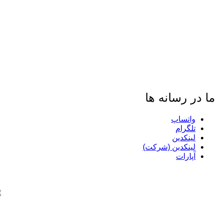
ما در رسانه ها
واتساپ
تلگرام
لینکدین
لینکدین (شرکت)
آپارات