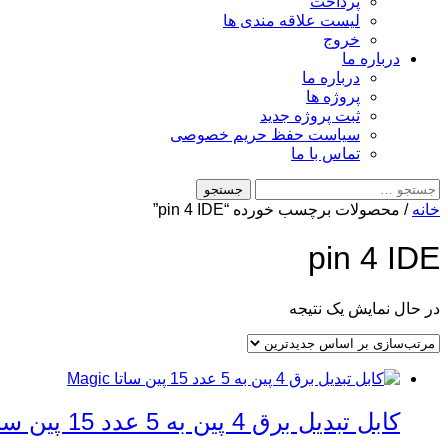
پرداخت
لیست علاقه مندی ها
خروج
درباره ما
درباره ما
پروژه ها
ثبت پروژه جدید
سیاست حفظ حریم خصوصی
تماس با ما
جستجو
برای:
خانه
/ محصولات برچسب خورده “pin 4 IDE”
pin 4 IDE
در حال نمایش یک نتیجه
کابل تبدیل برق 4 پین به 5 عدد 15 پین ساتا Magic