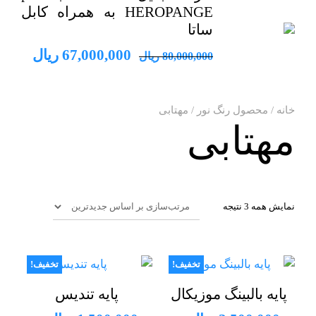
HEROPANGE به همراه کابل
ساتا
قیمت
قیمت
67,000,000
ریال
80,000,000
ریال
اصلی
فعلی
80,000,000 ریال
خانه
/ محصول رنگ نور / مهتابی
بود.
است.
مهتابی
مرتب‌سازی
نمایش همه 3 نتیجه
بر
اساس
جدیدترین
تخفیف!
تخفیف!
پایه بالبینگ موزیکال
پایه تندیس