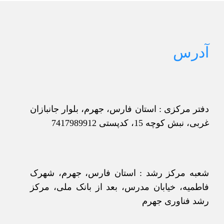
مختلفی
می
باشد.
گزینه
ها
آدرس
ممکن
است
در
صفحه
محصول
انتخاب
شوند
دفتر مرکزی : استان فارس، جهرم، بلوار جانبازان
غربی، نبش کوچه 15، کدپستی 7417989912
شعبه مرکز رشد : استان فارس، جهرم، شهرک
فاطمیه، خیابان مدرس، بعد از بانک ملی، مرکز
رشد فناوری جهرم