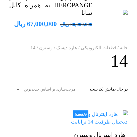
HEROPANGE به همراه کابل
ساتا
قیمت
قیمت
67,000,000
ریال
80,000,000
ریال
اصلی
فعلی
80,000,000 ریال
خانه
/
قطعات الکترونیکی
/
هارد دیسک
/
وسترن
/ 14
14
بود.
است.
در حال نمایش یک نتیجه
تخفیف!
هارد اینترنال وسترن