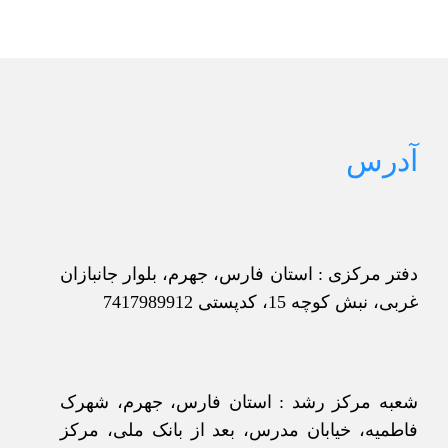
محصول
3,500,000 ریال
دارای
انواع
مختلفی
می
باشد.
گزینه
ها
آدرس
ممکن
است
در
صفحه
محصول
انتخاب
شوند
دفتر مرکزی : استان فارس، جهرم، بلوار جانبازان
غربی، نبش کوچه 15، کدپستی 7417989912
شعبه مرکز رشد : استان فارس، جهرم، شهرک
فاطمیه، خیابان مدرس، بعد از بانک ملی، مرکز