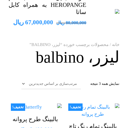
HEROPANGE به همراه کابل
ساتا
قیمت
قیمت
67,000,000
ریال
80,000,000
ریال
اصلی
فعلی
80,000,000 ریال
خانه
/ محصولات برچسب خورده “لیزر، BALBINO”
بود.
است.
لیزر، balbino
مرتب‌سازی
نمایش همه 3 نتیجه
بر
اساس
جدیدترین
تخفیف!
تخفیف!
بالبینگ طرح پروانه
بالبینگ تمام رنگ تاچ