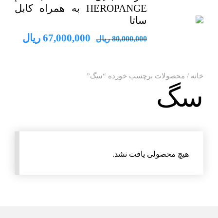
HEROPANGE به همراه کابل
ساتا
قیمت
قیمت
67,000,000
ریال
80,000,000
ریال
اصلی
فعلی
80,000,000 ریال
خانه
/ محصولات برچسب خورده “سگ”
بود.
است.
سگ
هیچ محصولی یافت نشد.