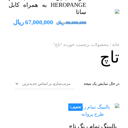
HEROPANGE به همراه کابل
ساتا
قیمت
قیمت
67,000,000
ریال
80,000,000
ریال
اصلی
فعلی
80,000,000 ریال
خانه
/ محصولات برچسب خورده “تاچ”
بود.
است.
تاچ
در حال نمایش یک نتیجه
تخفیف!
بالبینگ تمام رنگ تاچ